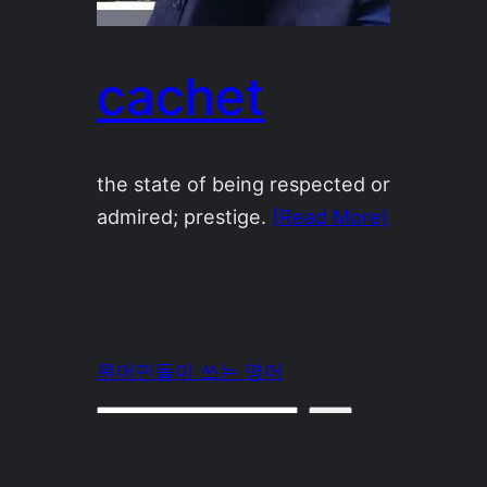
cachet
the state of being respected or
admired; prestige.
(Read More)
원어민들이 쓰는 영어
Search
onceyoung.co.kr