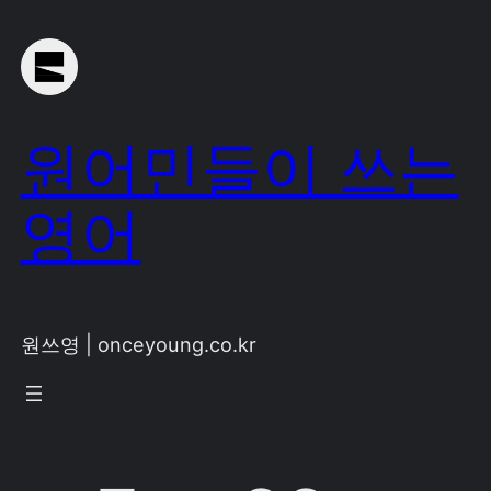
Skip
to
content
원어민들이 쓰는
영어
원쓰영 | onceyoung.co.kr