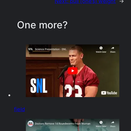
Next:
pull [one’s] weight
→
One more?
field