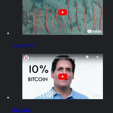
squeamish
Hail Mary