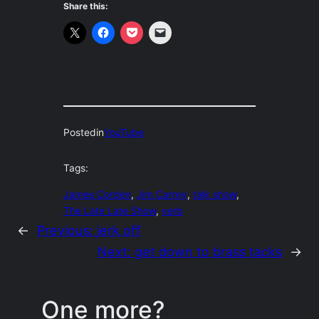
Share this:
Posted
in
YouTube
Tags:
James Corden
, 
Jim Carrey
, 
talk show
, 
The Late Late Show
, 
verb
←
Previous:
jerk off
Next:
get down to brass tacks
→
One more?