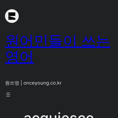
Skip
to
content
원어민들이 쓰는
영어
원쓰영 | onceyoung.co.kr