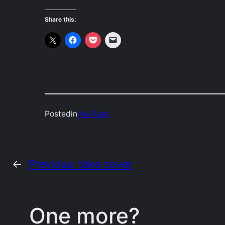
Share this:
Posted
in
YouTube
←
Previous:
take cover
One more?