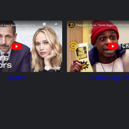
spotty
restraining or