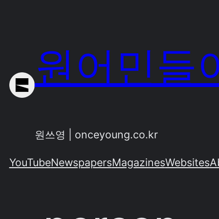
Skip
to
content
원어민들이
원쓰영 | onceyoung.co.kr
YouTube
Newspapers
Magazines
Websites
A