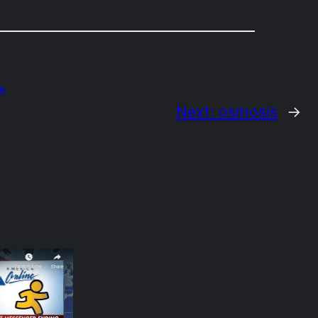
e
Next:
osmosis
→