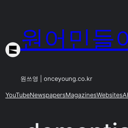
Skip
to
content
원어민들이
원쓰영 | onceyoung.co.kr
YouTube
Newspapers
Magazines
Websites
A