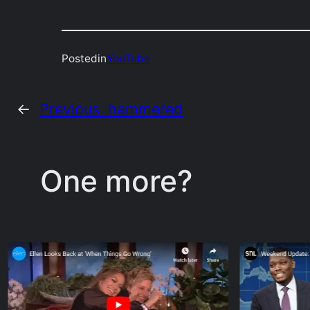
Posted
in
YouTube
←
Previous:
hammered
One more?