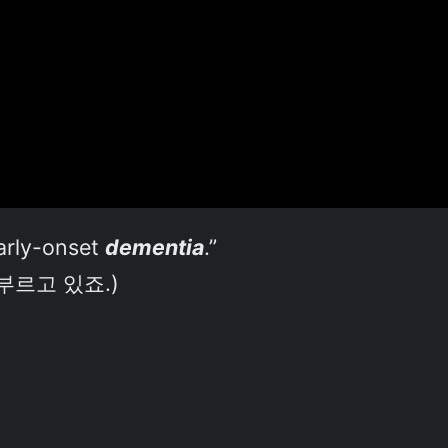
early-onset
dementia
.”
부르고 있죠.)