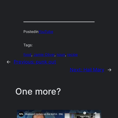
Posted
in
YouTube
Tags:
food
, 
Jamie Oliver
, 
noun
, 
recipe
←
Previous:
punk out
Next:
Hail Mary
→
One more?