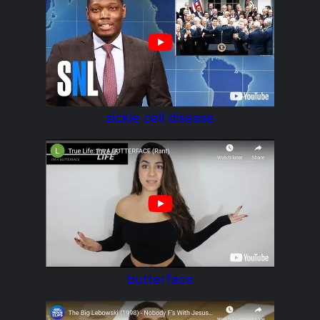
sickle cell disease
butterface