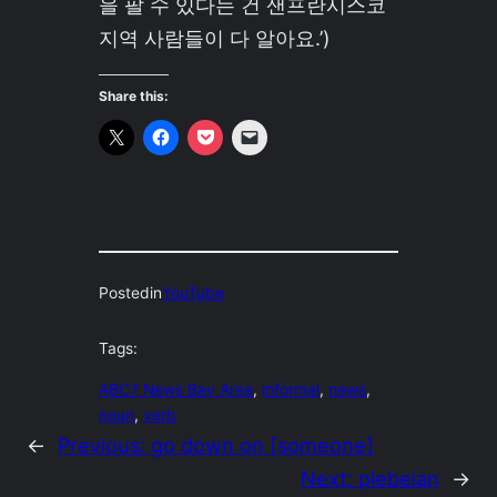
을 팔 수 있다는 건 샌프란시스코
지역 사람들이 다 알아요.’)
Share this:
Posted
in
YouTube
Tags:
ABC7 News Bay Area
, 
informal
, 
news
, 
noun
, 
verb
←
Previous:
go down on [someone]
Next:
plebeian
→