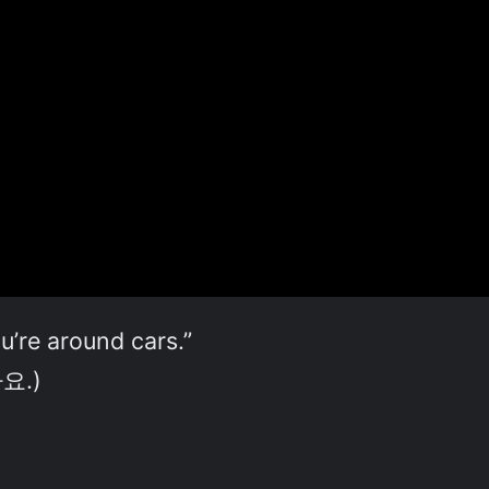
’re around cars.”
요.)