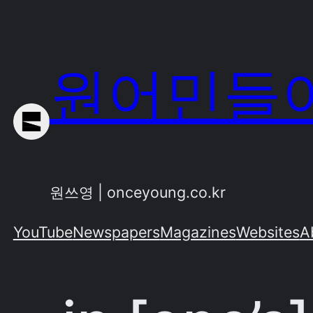
Skip
to
content
원어민들이
원쓰영 | onceyoung.co.kr
YouTube
Newspapers
Magazines
Websites
A