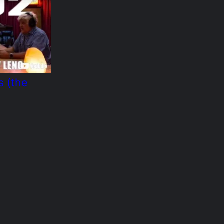
s (the