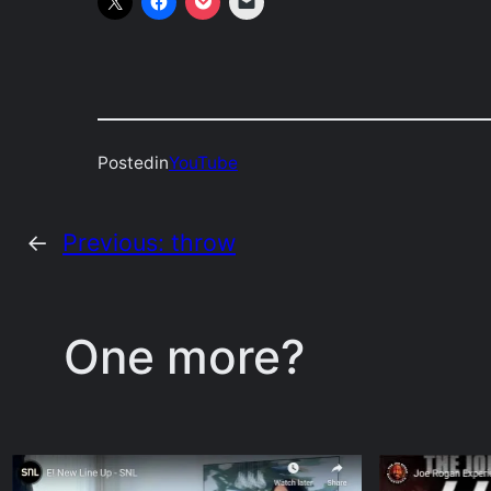
Posted
in
YouTube
←
Previous:
throw
One more?