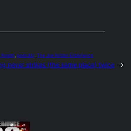
 Rogan
, 
podcast
, 
The Joe Rogan Experience
ing never strikes (the same place) twice
→