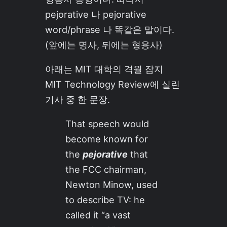
pejorative 나 pejorative
word/phrase 나 똑같은 말이다.
(앞에는 명사, 뒤에는 형용사)
아래는 MIT 대학의 격월 잡지
MIT Technology Review에 실린
기사 중 한 문장.
That speech would
become known for
the
pejorative
that
the FCC chairman,
Newton Minow, used
to describe TV: he
called it “a vast