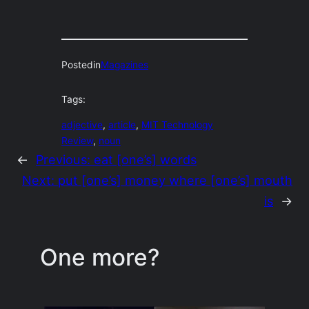
Posted
in
Magazines
Tags:
adjective
, 
article
, 
MIT Technology
Review
, 
noun
←
Previous:
eat [one’s] words
Next:
put [one’s] money where [one’s] mouth
is
→
One more?