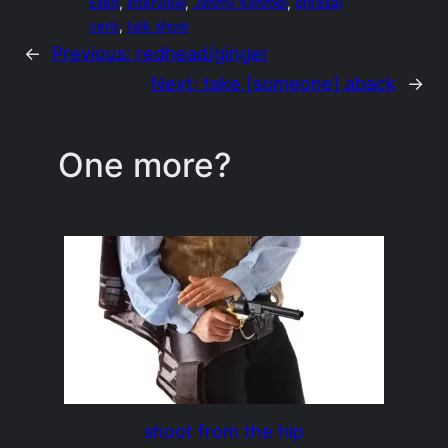
Ellen
, 
interview
, 
Jimmy Kimmel
, 
phrasal
verb
, 
talk show
←
Previous:
redhead/ginger
Next:
take [someone] aback
→
One more?
shoot from the hip