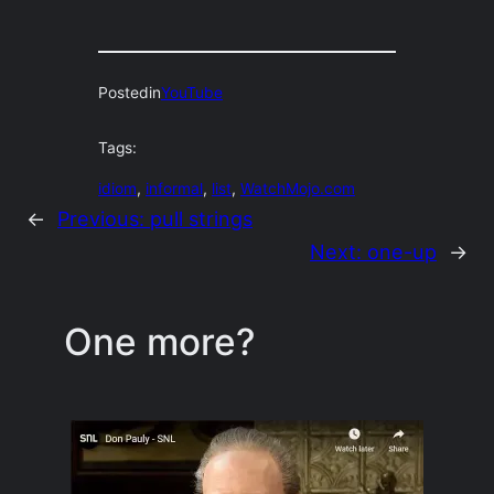
Posted
in
YouTube
Tags:
idiom
, 
informal
, 
list
, 
WatchMojo.com
←
Previous:
pull strings
Next:
one-up
→
One more?