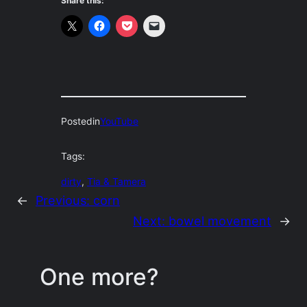
Share this:
Posted
in
YouTube
Tags:
dirty
, 
Tia & Tamera
←
Previous:
corn
Next:
bowel movement
→
One more?