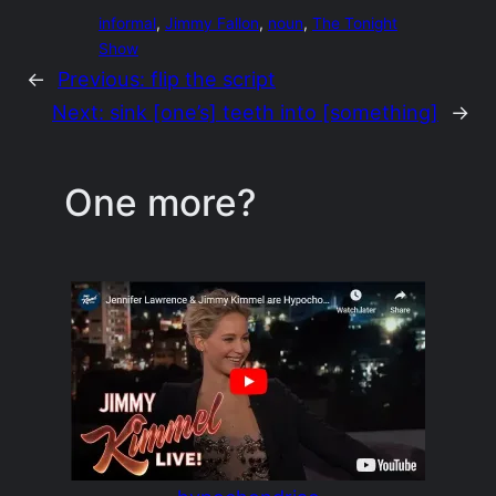
informal
, 
Jimmy Fallon
, 
noun
, 
The Tonight
Show
←
Previous:
flip the script
Next:
sink [one’s] teeth into [something]
→
One more?