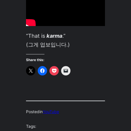
“That is
karma
.”
(그게 업보입니다.)
Share this:
Posted
in
YouTube
Tags: