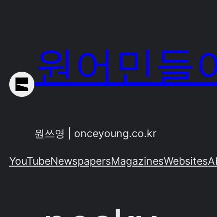
Skip
to
content
원어민들이
원쓰영 | onceyoung.co.kr
YouTube
Newspapers
Magazines
Websites
A