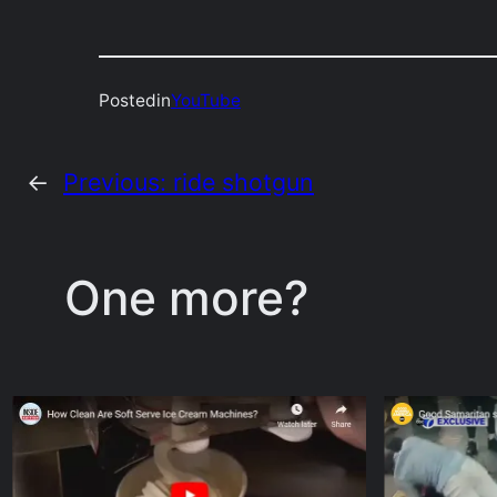
Posted
in
YouTube
←
Previous:
ride shotgun
One more?