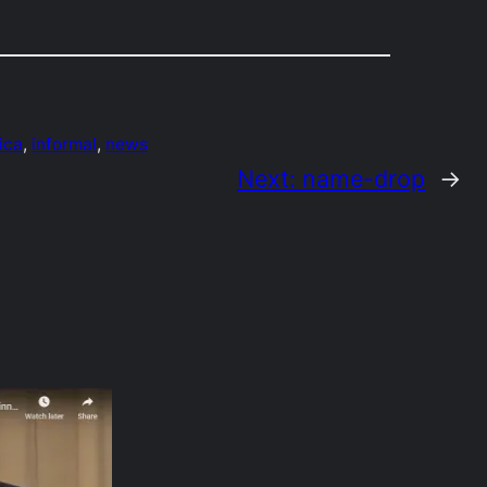
ica
, 
informal
, 
news
Next:
name-drop
→