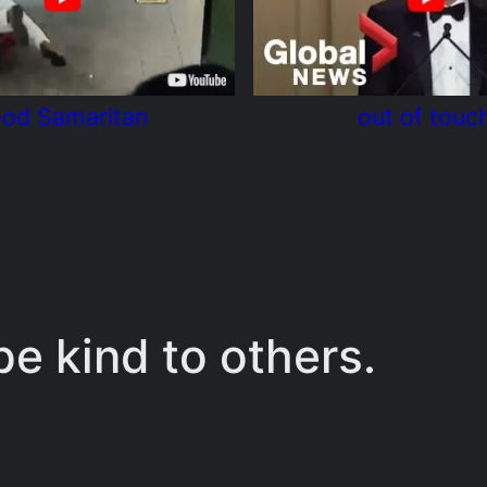
od Samaritan
out of touc
e kind to others.