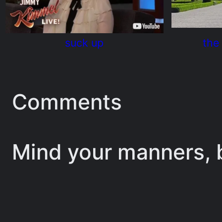
suck up
the
Comments
Mind your manners, b