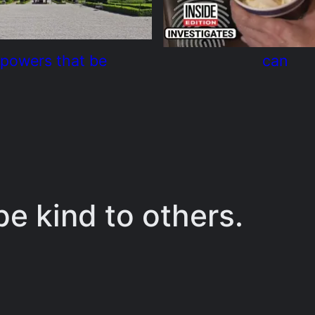
 powers that be
can
e kind to others.