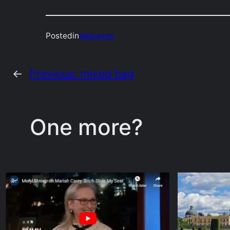
Posted
in
Websites
←
Previous:
mixed bag
One more?