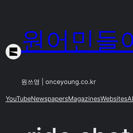
Skip
to
content
원어민들이
원쓰영 | onceyoung.co.kr
YouTube
Newspapers
Magazines
Websites
A